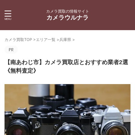
カメラ買取の情報サイト
カメラウルナラ
カメラ買取TOP
>
エリア一覧
>
兵庫県
>
【南あわじ市】カメラ買取店とおすすめ業者2選
《無料査定》