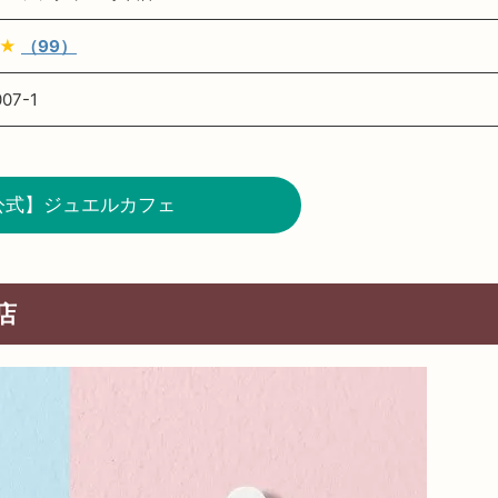
★
（99）
7-1
公式】ジュエルカフェ
店