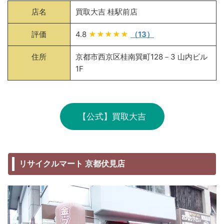
店名
買取大吉 桂駅前店
評価
4.8
★★★★★
（13）
住所
京都市西京区桂南巽町128－3 山内ビル
1F
【公式】買取大吉
リサイクルマート 京都伏見店