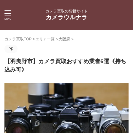
カメラ買取の情報サイト
カメラウルナラ
カメラ買取TOP
>
エリア一覧
>
大阪府
>
【羽曳野市】カメラ買取おすすめ業者6選《持ち
込み可》