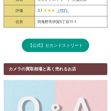
評価
3.1
★★★
（117）
住所
羽曳野市伊賀5丁目11-1
【公式】セカンドストリート
カメラの買取相場と高く売れるお店