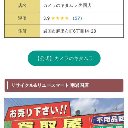
店名
カメラのキタムラ 岩国店
評価
3.9
★★★★
（57）
住所
岩国市麻里布町6丁目14-28
【公式】カメラのキタムラ
リサイクル&リユースマート 南岩国店