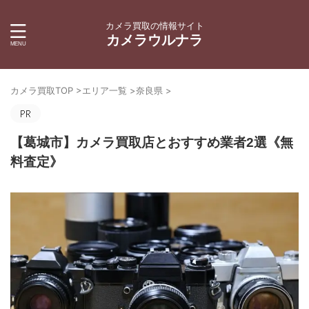
カメラ買取の情報サイト
カメラウルナラ
カメラ買取TOP
>
エリア一覧
>
奈良県
>
【葛城市】カメラ買取店とおすすめ業者2選《無
料査定》