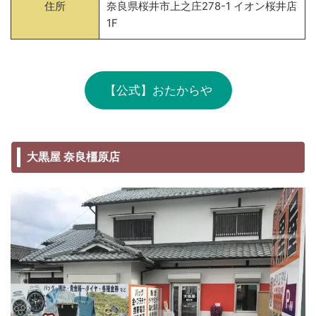
住所
奈良県桜井市上之庄278-1 イオン桜井店
1F
【公式】おたからや
大黒屋 奈良橿原店