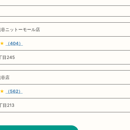
熊谷ニットーモール店
★
（404）
目245
熊谷店
★
（562）
目213