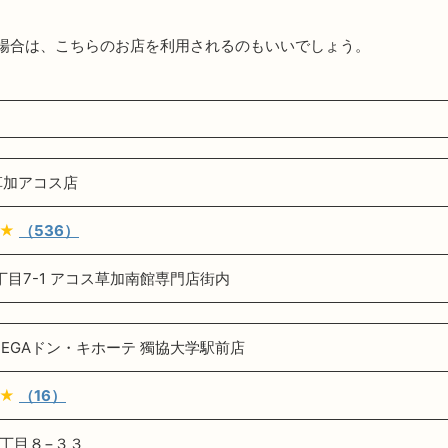
場合は、こちらのお店を利用されるのもいいでしょう。
草加アコス店
★
（536）
丁目7-1 アコス草加南館専門店街内
MEGAドン・キホーテ 獨協大学駅前店
★
（16）
丁目８−３３